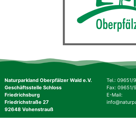
Naturparkland Oberpfälzer Wald e.V.
Tel.: 09651/
Geschäftsstelle Schloss
Fax: 09651/
Friedrichsburg
E-Mail:
Friedrichstraße 27
info@naturp
92648 Vohenstrauß