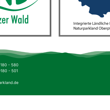
9180 - 580
9180 - 501
arkland.de